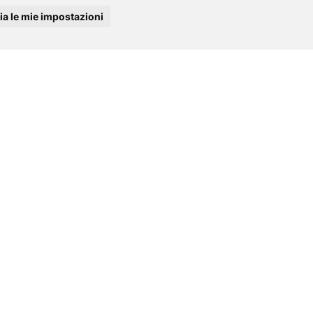
a le mie impostazioni
URE
PROGETTO SANITARIO
PHOTOGALLERY